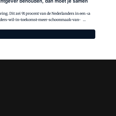
rachtgever behouden, dan moet je samen
g. Dit zei 91 procent van de Nederlanders in een <a
landers-wil-in-toekomst-meer-schoonmaak-van-
er">onderzoek van het onafhankelijke
 procent aan dat schoonmaak in de toekomst meer
en vergelijkbaar aan het coronavirus. Wat merken
maak? Deze vraag legden wij voor aan Ton van Dijk,
met <a href="https://servicemanagement.nl/wilco-de-
r/" target="_blank" rel="noopener noreferrer">Wilco
l-hohmarow-ned-cleaning-services-het-is-een-zaak-
>Raoul Hohmarow</a> en <a
edrijf-both-voor-ons-zijn-schoonmakers-altijd-al-
">Tim Both</a>. Volg Service Management op LinkedIn: