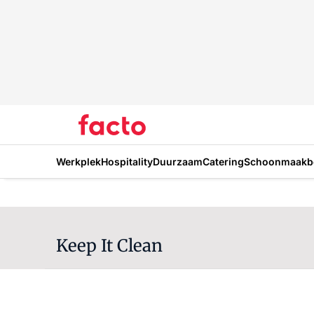
Werkplek
Hospitality
Duurzaam
Catering
Schoonmaakbe
Keep It Clean