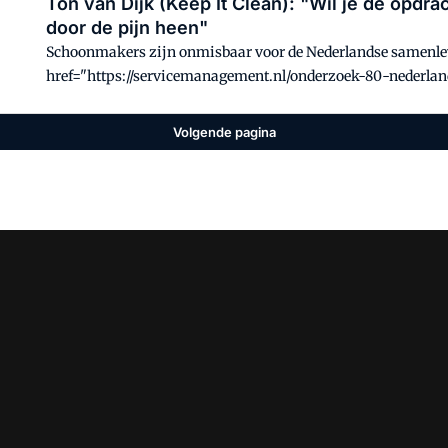
Ton van Dijk (Keep It Clean): "Wil je de opd
door de pijn heen"
Schoonmakers zijn onmisbaar voor de Nederlandse samenlevin
href="https://servicemanagement.nl/onderzoek-80-neder
openbare-ruimtes/" target="_blank" rel="noopener noreferr
onderzoeksbureau Markteffect namens CSU</a>. Ook gaf 80
Volgende pagina
aandacht moet krijgen, met oog op het tegengaan van viruss
schoonmaakbedrijven van deze veranderende kijk op schoon
directeur van Keep It Clean. Eerder spraken we hierover al 
vries-geen-schoonmaakwerkzaamheden-betekent-geen-factuu
de Vries</a>, <a href="https://servicemanagement.nl/raou
van-overleven/" target="_blank" rel="noopener noreferrer"
href="https://servicemanagement.nl/tim-both-schoonmaakb
helden-geweest/" target="_blank" rel="noopener noreferrer