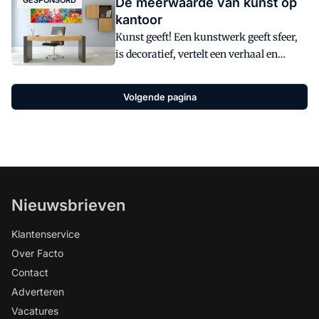
GESPONSORD
De meerwaarde van kunst op
kantoor
Kunst geeft! Een kunstwerk geeft sfeer,
is decoratief, vertelt een verhaal en
nodigt uit om je eigen verhaal te
vertellen. Beeldende kunst motiveert en
Volgende pagina
inspireert, het beïnvloedt en
communiceert. Een schilderij geeft veel
en heeft eigenlijk maar weinig nodig,
behalve een plek aan de muur en de
bereidheid om te willen kijken.
Nieuwsbrieven
Klantenservice
Over Facto
Contact
Adverteren
Vacatures