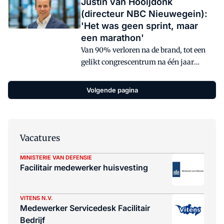
Justin van Hooijdonk
(directeur NBC Nieuwegein):
'Het was geen sprint, maar
een marathon'
Van 90% verloren na de brand, tot een
gelikt congrescentrum na één jaar
keihard werken. Justin van Hooijdonk is
directeur van het NBC Congrescentrum,
Volgende pagina
de plek waar op 19 september het Facto
Congres wordt gehouden, en deelt zijn
ervaringen over het razendsnel
opbouwen van het familiebedrijf. De
Vacatures
propositie is voor de komende 20 jaar
verzekerd. Hoe hij dat voor elkaar heeft
MINISTERIE VAN DEFENSIE
Facilitair medewerker huisvesting
gekregen? 'Het is geen sprint, maar een
marathon'.
VITENS N.V.
Medewerker Servicedesk Facilitair
Bedrijf