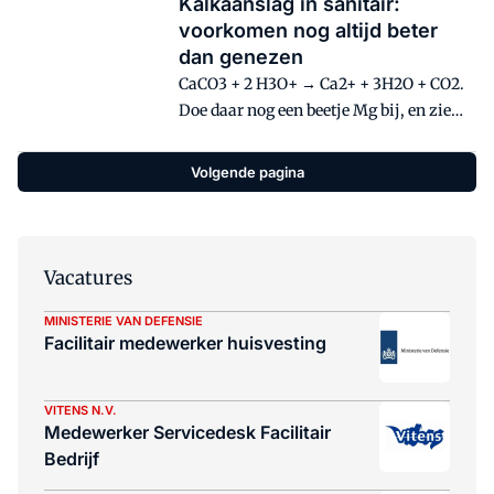
Kalkaanslag in sanitair:
voorkomen nog altijd beter
dan genezen
CaCO3 + 2 H3O+ → Ca2+ + 3H2O + CO2.
Doe daar nog een beetje Mg bij, en zie
daar; werk aan de winkel voor het
schoonmaakbedrijf. OK, en dan nu
Volgende pagina
alsjeblieft in begrijpelijk Nederlands.
Waar hebben we het over? Kalkaanslag
verwijderen binnen het sanitair.
Vacatures
MINISTERIE VAN DEFENSIE
Facilitair medewerker huisvesting
VITENS N.V.
Medewerker Servicedesk Facilitair
Bedrijf