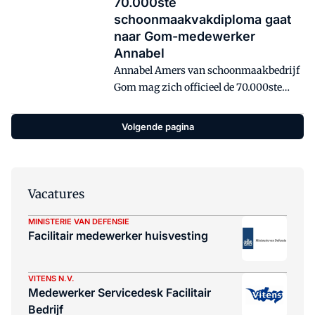
70.000ste
schoonmaakvakdiploma gaat
naar Gom-medewerker
Annabel
Annabel Amers van schoonmaakbedrijf
Gom mag zich officieel de 70.000ste
schoonmaakmedewerker noemen die
het BOS-diploma heeft behaald. Het was
Volgende pagina
een feestje waard tijdens de uitreiking
van de diploma's aan Annabel en haar
mede-cursisten van Gom, in het
bedrijfsrestaurant van het Schiedamse
Vacatures
hoofdkantoor. Met ruim 4.000
gediplomeerden is Gom een van de
MINISTERIE VAN DEFENSIE
Facilitair medewerker huisvesting
'grootafnemers' van het diploma
basisvakopleidingen. Volg Service
Management op LinkedIn:
VITENS N.V.
Medewerker Servicedesk Facilitair
Bedrijf