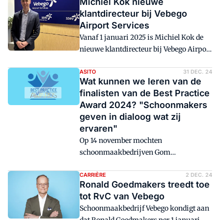
Michiel Kok nieuwe
klantdirecteur bij Vebego
Airport Services
Vanaf 1 januari 2025 is Michiel Kok de
nieuwe klantdirecteur bij Vebego Airport
Services. Michiel Kok werkt al jaren bij
Vebego in verschillende functies, zowel
ASITO
31 DEC. 24
Wat kunnen we leren van de
financieel als operationeel. Hij volgt Rob
finalisten van de Best Practice
Westerlaken op.
Award 2024? "Schoonmakers
geven in dialoog wat zij
ervaren"
Op 14 november mochten
schoonmaakbedrijven Gom
Schoonhouden en Keus Schoonmaak
hem mee naar huis nemen: de Best
CARRIÈRE
2 DEC. 24
Ronald Goedmakers treedt toe
Practice Award 2024 van de Code
tot RvC van Vebego
Verantwoordelijk Marktgedrag. Waarom
Schoonmaakbedrijf Vebego kondigt aan
hun samenwerkingen zo bijzonder zijn?