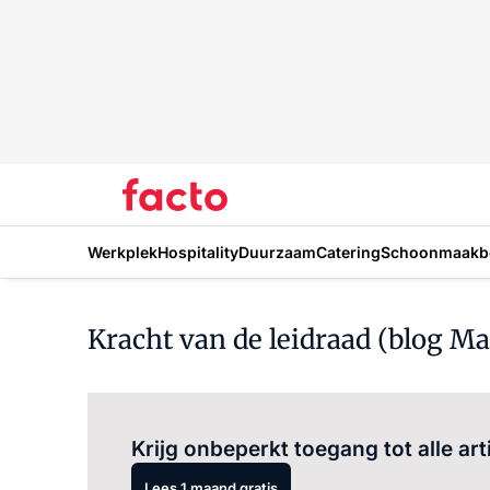
Werkplek
Hospitality
Duurzaam
Catering
Schoonmaakbe
Kracht van de leidraad (blog M
Krijg onbeperkt toegang tot alle art
Lees 1 maand gratis