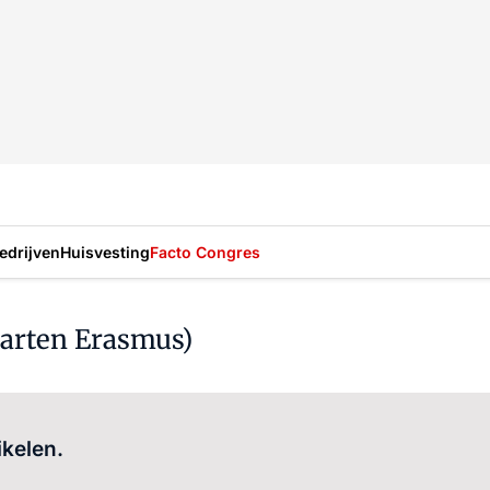
drijven
Huisvesting
Facto Congres
aarten Erasmus)
Log in
om dit artikel te lezen.
ikelen.