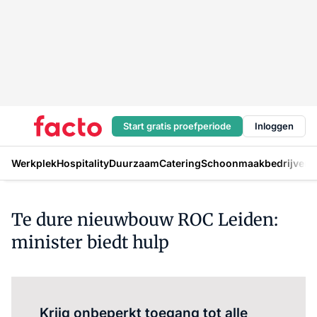
Start gratis proefperiode
Inloggen
Werkplek
Hospitality
Duurzaam
Catering
Schoonmaakbedrijven
H
Te dure nieuwbouw ROC Leiden:
minister biedt hulp
Log in
om dit artikel te lezen.
Krijg onbeperkt toegang tot alle