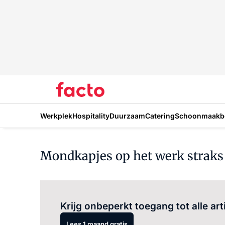
Werkplek
Hospitality
Duurzaam
Catering
Schoonmaakbe
Mondkapjes op het werk straks 
Krijg onbeperkt toegang tot alle art
Lees 1 maand gratis