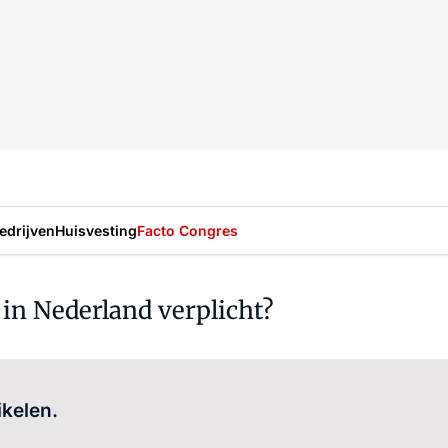
drijven
Huisvesting
Facto Congres
in Nederland verplicht?
Log in
om dit artikel te lezen.
ikelen.