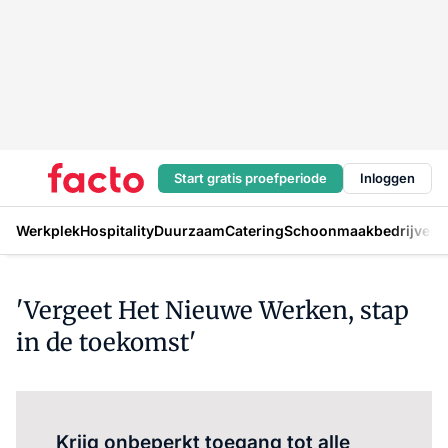
Start gratis proefperiode
Inloggen
Werkplek
Hospitality
Duurzaam
Catering
Schoonmaakbedrijven
H
'Vergeet Het Nieuwe Werken, stap
in de toekomst'
Log in
om dit artikel te lezen.
Krijg onbeperkt toegang tot alle