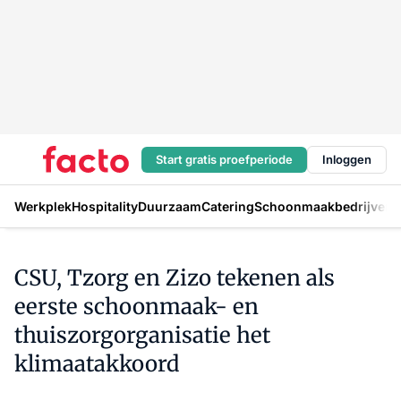
Start gratis proefperiode
Inloggen
Werkplek
Hospitality
Duurzaam
Catering
Schoonmaakbedrijven
H
CSU, Tzorg en Zizo tekenen als
eerste schoonmaak- en
thuiszorgorganisatie het
klimaatakkoord