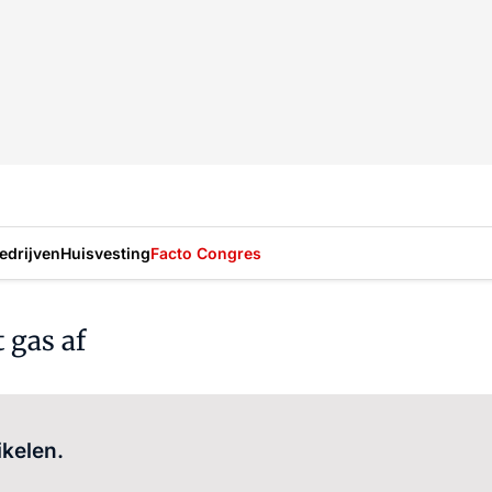
drijven
Huisvesting
Facto Congres
 gas af
Log in
om dit artikel te lezen.
ikelen.