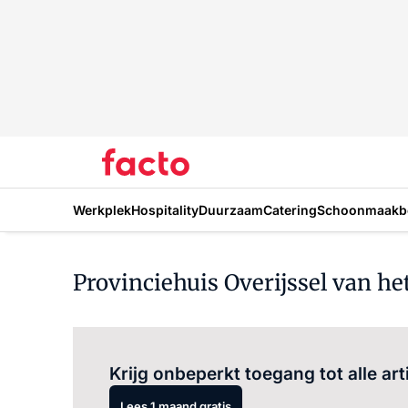
Werkplek
Hospitality
Duurzaam
Catering
Schoonmaakbe
Provinciehuis Overijssel van het
Krijg onbeperkt toegang tot alle art
Lees 1 maand gratis