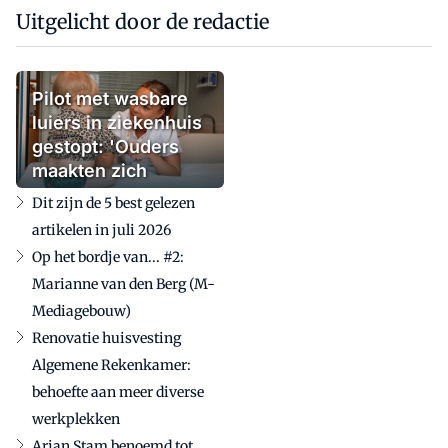
Uitgelicht door de redactie
Pilot met wasbare
luiers in ziekenhuis
gestopt: 'Ouders
maakten zich
zorgen'
Dit zijn de 5 best gelezen
artikelen in juli 2026
Op het bordje van... #2:
Marianne van den Berg (M-
Mediagebouw)
Renovatie huisvesting
Algemene Rekenkamer:
behoefte aan meer diverse
werkplekken
Arjan Stam benoemd tot