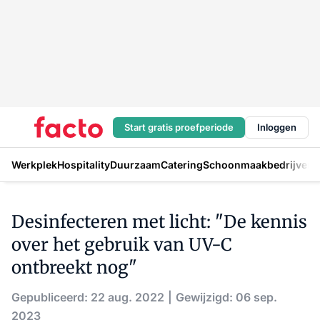
Start gratis proefperiode
Inloggen
Werkplek
Hospitality
Duurzaam
Catering
Schoonmaakbedrijven
H
Desinfecteren met licht: "De kennis
over het gebruik van UV-C
ontbreekt nog"
Gepubliceerd: 22 aug. 2022
Gewijzigd: 06 sep.
2023