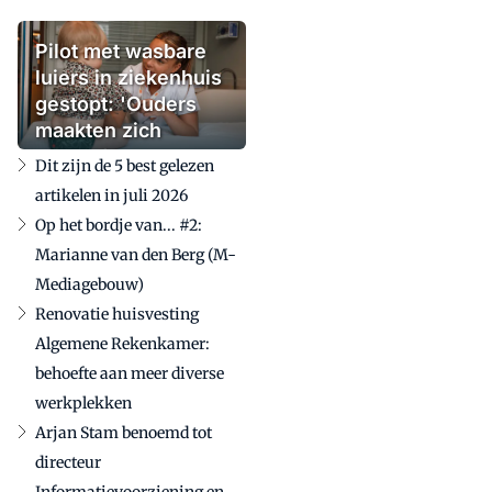
Pilot met wasbare
luiers in ziekenhuis
gestopt: 'Ouders
maakten zich
zorgen'
Dit zijn de 5 best gelezen
artikelen in juli 2026
Op het bordje van... #2:
Marianne van den Berg (M-
Mediagebouw)
Renovatie huisvesting
Algemene Rekenkamer:
behoefte aan meer diverse
werkplekken
Arjan Stam benoemd tot
directeur