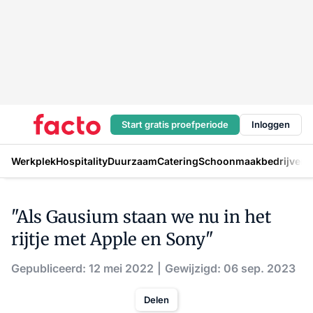
Start gratis proefperiode
Inloggen
Werkplek
Hospitality
Duurzaam
Catering
Schoonmaakbedrijven
H
"Als Gausium staan we nu in het
rijtje met Apple en Sony"
Gepubliceerd: 12 mei 2022
Gewijzigd: 06 sep. 2023
Delen