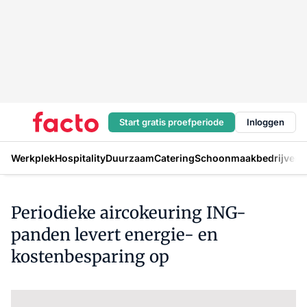
Start gratis proefperiode
Inloggen
Werkplek
Hospitality
Duurzaam
Catering
Schoonmaakbedrijven
H
Periodieke aircokeuring ING-
panden levert energie- en
kostenbesparing op
Log in
om dit artikel te lezen.