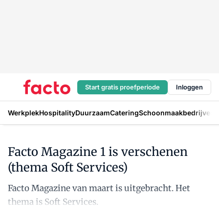
Start gratis proefperiode
Inloggen
Werkplek
Hospitality
Duurzaam
Catering
Schoonmaakbedrijven
H
Facto Magazine 1 is verschenen
(thema Soft Services)
Facto Magazine van maart is uitgebracht. Het
thema is Soft Services.