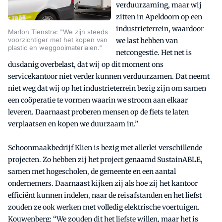
verduurzaming, maar wij
zitten in Apeldoorn op een
industrieterrein, waardoor
Marlon Tienstra: "We zijn steeds
voorzichtiger met het kopen van
we last hebben van
plastic en weggooimaterialen."
netcongestie. Het net is
dusdanig overbelast, dat wij op dit moment ons
servicekantoor niet verder kunnen verduurzamen. Dat neemt
niet weg dat wij op het industrieterrein bezig zijn om samen
een coöperatie te vormen waarin we stroom aan elkaar
leveren. Daarnaast proberen mensen op de fiets te laten
verplaatsen en kopen we duurzaam in.”
Schoonmaakbedrijf Klien is bezig met allerlei verschillende
projecten. Zo hebben zij het project genaamd SustainABLE,
samen met hogescholen, de gemeente en een aantal
ondernemers. Daarnaast kijken zij als hoe zij het kantoor
efficiënt kunnen indelen, naar de reisafstanden en het liefst
zouden ze ook werken met volledig elektrische voertuigen.
Kouwenberg: “We zouden dit het liefste willen, maar het is