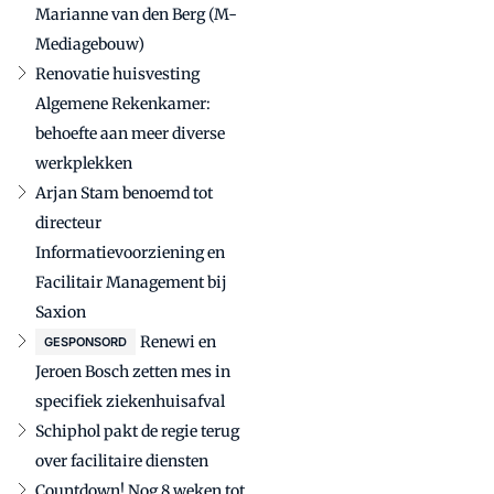
Marianne van den Berg (M-
Mediagebouw)
Renovatie huisvesting
Algemene Rekenkamer:
behoefte aan meer diverse
werkplekken
Arjan Stam benoemd tot
directeur
Informatievoorziening en
Facilitair Management bij
Saxion
Renewi en
GESPONSORD
Jeroen Bosch zetten mes in
specifiek ziekenhuisafval
Schiphol pakt de regie terug
over facilitaire diensten
Countdown! Nog 8 weken tot