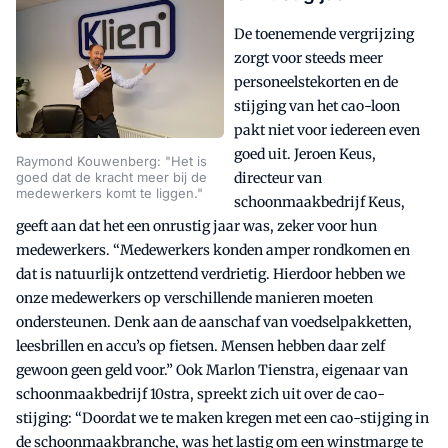
De toenemende vergrijzing
zorgt voor steeds meer
personeelstekorten en de
stijging van het cao-loon
pakt niet voor iedereen even
goed uit. Jeroen Keus,
Raymond Kouwenberg: "Het is
goed dat de kracht meer bij de
directeur van
medewerkers komt te liggen."
schoonmaakbedrijf Keus,
geeft aan dat het een onrustig jaar was, zeker voor hun
medewerkers. “Medewerkers konden amper rondkomen en
dat is natuurlijk ontzettend verdrietig. Hierdoor hebben we
onze medewerkers op verschillende manieren moeten
ondersteunen. Denk aan de aanschaf van voedselpakketten,
leesbrillen en accu’s op fietsen. Mensen hebben daar zelf
gewoon geen geld voor.” Ook Marlon Tienstra, eigenaar van
schoonmaakbedrijf 10stra, spreekt zich uit over de cao-
stijging: “Doordat we te maken kregen met een cao-stijging in
de schoonmaakbranche, was het lastig om een winstmarge te