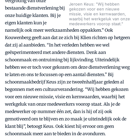
vergroting van onze
Jeroen Keus: "Wij hebben
bestaande dienstverlening bij
gekozen voor een nieuwe
missie, visie en kernwaarden,
onze huidige klanten. Bij je
waarbij het werkgeluk van onze
eigen klanten kun je
medewerkers voorop staat."
namelijk ook meer werkzaamheden oppakken.” Ook
Kouwenberg geeft aan dat ze zich bij Klien richten op hetgeen
dat zij al aanbieden. “In het verleden hebben we wel
geëxperimenteerd met andere diensten. Denk aan
schoonmaak en ontruiming bij lijkvinding. Uiteindelijk
hebben we er toch voor gekozen om deze dienstverlening weg
te laten en ons te focussen op een aantal diensten.” Bij
schoonmaakbedrijf Keus zijn ze tweeënhalfjaar geleden al
begonnen met een cultuurverandering. “Wij hebben gekozen
voor een nieuwe missie, visie en kernwaarden, waarbij het
werkgeluk van onze medewerkers voorop staat. Als je de
medewerker op nummer één zet, dan is hij of zij ook
gemotiveerd om te blijven en zo maak je uiteindelijk ook de
klant blij”, betoogt Keus. Ook kiest hij ervoor om geen
schoonmaak meer aan te bieden in de avonduren.