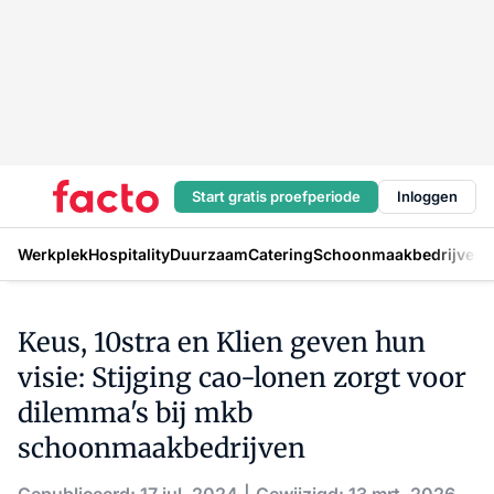
Start gratis proefperiode
Inloggen
Werkplek
Hospitality
Duurzaam
Catering
Schoonmaakbedrijven
H
Keus, 10stra en Klien geven hun
visie: Stijging cao-lonen zorgt voor
dilemma's bij mkb
schoonmaakbedrijven