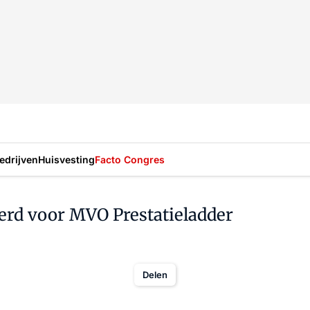
drijven
Huisvesting
Facto Congres
eerd voor MVO Prestatieladder
Delen