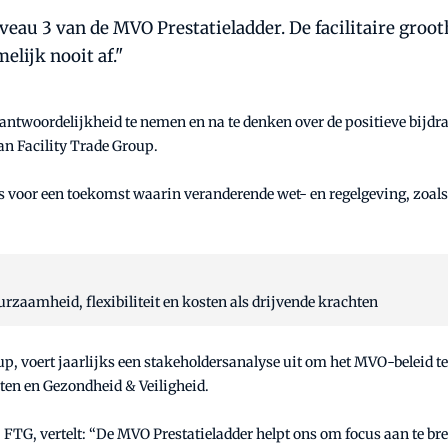
iveau 3 van de MVO Prestatieladder. De facilitaire groo
elijk nooit af."
antwoordelijkheid te nemen en na te denken over de positieve bijdra
n Facility Trade Group.
basis voor een toekomst waarin veranderende wet- en regelgeving, zoa
aamheid, flexibiliteit en kosten als drijvende krachten
, voert jaarlijks een stakeholdersanalyse uit om het MVO-beleid te to
en en Gezondheid & Veiligheid.
G, vertelt: “De MVO Prestatieladder helpt ons om focus aan te bren