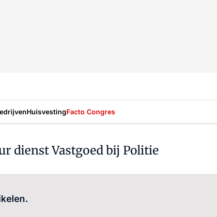
drijven
Huisvesting
Facto Congres
r dienst Vastgoed bij Politie
Log in
om dit artikel te lezen.
ikelen.