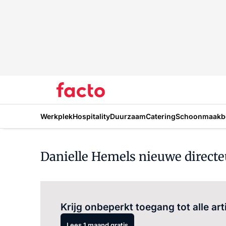
Werkplek
Hospitality
Duurzaam
Catering
Schoonmaakbe
Danielle Hemels nieuwe directeu
Krijg onbeperkt toegang tot alle art
Lees 1 maand gratis