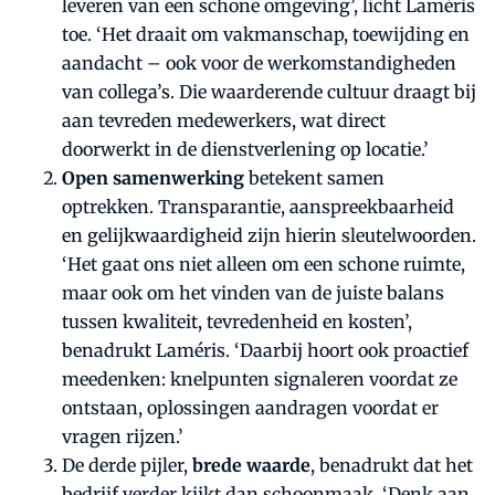
leveren van een schone omgeving’, licht Laméris
toe. ‘Het draait om vakmanschap, toewijding en
aandacht – ook voor de werkomstandigheden
van collega’s. Die waarderende cultuur draagt bij
aan tevreden medewerkers, wat direct
doorwerkt in de dienstverlening op locatie.’
Open samenwerking
betekent samen
optrekken. Transparantie, aanspreekbaarheid
en gelijkwaardigheid zijn hierin sleutelwoorden.
‘Het gaat ons niet alleen om een schone ruimte,
maar ook om het vinden van de juiste balans
tussen kwaliteit, tevredenheid en kosten’,
benadrukt Laméris. ‘Daarbij hoort ook proactief
meedenken: knelpunten signaleren voordat ze
ontstaan, oplossingen aandragen voordat er
vragen rijzen.’
De derde pijler,
brede waarde
, benadrukt dat het
bedrijf verder kijkt dan schoonmaak. ‘Denk aan