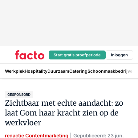
Start gratis proefperiode
Inloggen
Werkplek
Hospitality
Duurzaam
Catering
Schoonmaakbedrijven
H
GESPONSORD
Zichtbaar met echte aandacht: zo
laat Gom haar kracht zien op de
werkvloer
redactie Contentmarketing
Gepubliceerd: 23 jun.