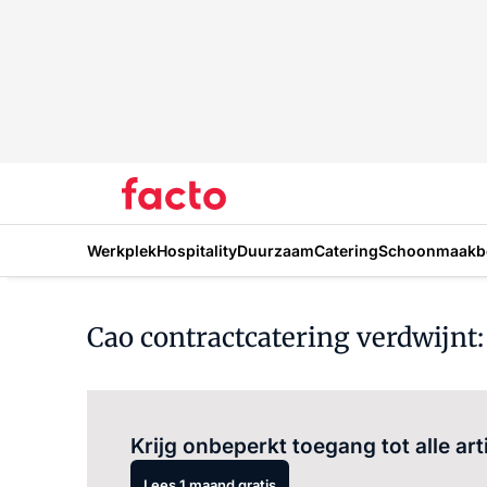
Werkplek
Hospitality
Duurzaam
Catering
Schoonmaakbe
Cao contractcatering verdwijnt:
Krijg onbeperkt toegang tot alle art
Lees 1 maand gratis