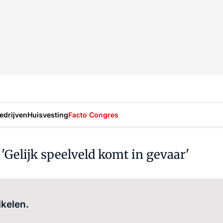
drijven
Huisvesting
Facto Congres
 'Gelijk speelveld komt in gevaar'
Log in
om dit artikel te lezen.
ikelen.