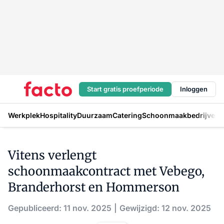
Start gratis proefperiode
Inloggen
Werkplek
Hospitality
Duurzaam
Catering
Schoonmaakbedrijven
H
Vitens verlengt
schoonmaakcontract met Vebego,
Branderhorst en Hommerson
Gepubliceerd: 11 nov. 2025
Gewijzigd: 12 nov. 2025