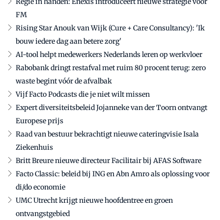
Regie in handen: Enexis introduceert nieuwe strategie voor
FM
Rising Star Anouk van Wijk (Cure + Care Consultancy): 'Ik
bouw iedere dag aan betere zorg'
AI-tool helpt medewerkers Nederlands leren op werkvloer
Rabobank dringt restafval met ruim 80 procent terug: zero
waste begint vóór de afvalbak
Vijf Facto Podcasts die je niet wilt missen
Expert diversiteitsbeleid Jojanneke van der Toorn ontvangt
Europese prijs
Raad van bestuur bekrachtigt nieuwe cateringvisie Isala
Ziekenhuis
Britt Breure nieuwe directeur Facilitair bij AFAS Software
Facto Classic: beleid bij ING en Abn Amro als oplossing voor
di/do economie
UMC Utrecht krijgt nieuwe hoofdentree en groen
ontvangstgebied