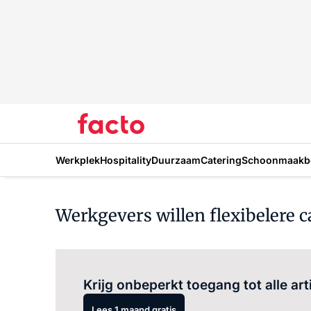
Werkplek
Hospitality
Duurzaam
Catering
Schoonmaakbe
Werkgevers willen flexibelere c
Krijg onbeperkt toegang tot alle art
Lees 1 maand gratis