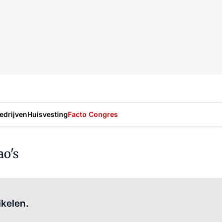
drijven
Huisvesting
Facto Congres
ao's
Log in
om dit artikel te lezen.
ikelen.