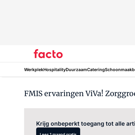
Werkplek
Hospitality
Duurzaam
Catering
Schoonmaakbe
FMIS ervaringen ViVa! Zorggroe
Krijg onbeperkt toegang tot alle art
Lees 1 maand gratis