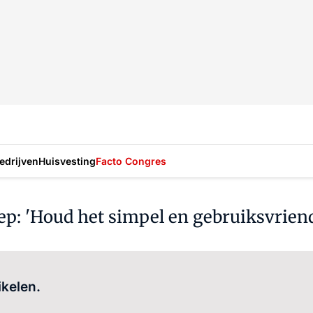
drijven
Huisvesting
Facto Congres
p: 'Houd het simpel en gebruiksvriend
Log in
om dit artikel te lezen.
ikelen.