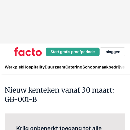
Start gratis proefperiode
Inloggen
Werkplek
Hospitality
Duurzaam
Catering
Schoonmaakbedrijven
H
Nieuw kenteken vanaf 30 maart:
GB-001-B
Log in
om dit artikel te lezen.
Krijg onbeperkt toegang tot alle