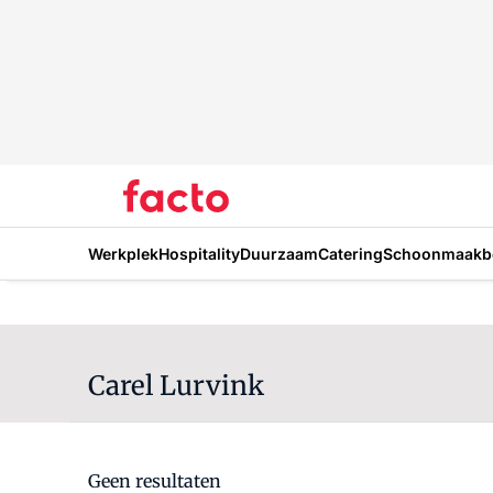
Werkplek
Hospitality
Duurzaam
Catering
Schoonmaakbe
Carel Lurvink
Geen resultaten