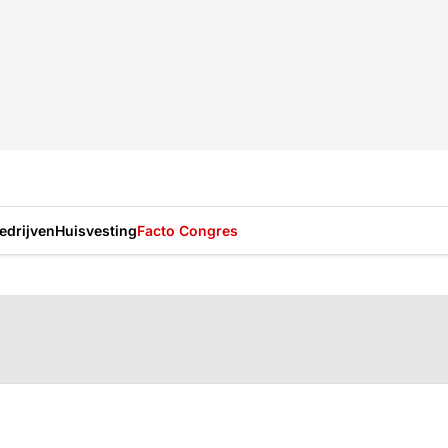
drijven
Huisvesting
Facto Congres