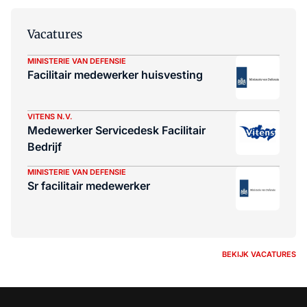
rel="noopener">gelijke rechten voor
schoonmakers</a> die werken via
Vacatures
platformorganisatie Helpling. Volgens
Karen van Kruit van Helpling is het
MINISTERIE VAN DEFENSIE
probleem dat door OSB wordt geschetst
Facilitair medewerker huisvesting
een probleem dat bestaat in de gehele
particuliere schoonmaakmarkt.
VITENS N.V.
Medewerker Servicedesk Facilitair
Bedrijf
MINISTERIE VAN DEFENSIE
Sr facilitair medewerker
BEKIJK VACATURES