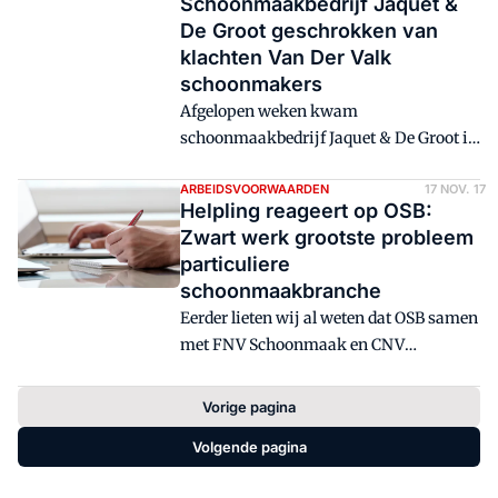
Schoonmaakbedrijf Jaquet &
De Groot geschrokken van
klachten Van Der Valk
schoonmakers
Afgelopen weken kwam
schoonmaakbedrijf Jaquet & De Groot in
opspraak, door klachten van CNV
Vakmensen over de slechte
ARBEIDSVOORWAARDEN
17 NOV. 17
Helpling reageert op OSB:
arbeidsomstandigheden. In een reactie
Zwart werk grootste probleem
tegen RTV Drenthe laat Jaquet & De
particuliere
Groot weten zeer geschrokken te zijn
schoonmaakbranche
door de klachten die zijn binnen
Eerder lieten wij al weten dat OSB samen
gekomen.
met FNV Schoonmaak en CNV
Vakmensen vroeg om <a
href="https://servicemanagement.nl/osb-
Vorige pagina
en-vakbonden-willen-gelijke-
Volgende pagina
arbeidsrechten-schoonmakers-
helpling/" target="_blank"