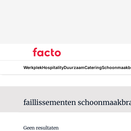
Werkplek
Hospitality
Duurzaam
Catering
Schoonmaakbe
faillissementen schoonmaakbr
Geen resultaten