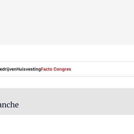
drijven
Huisvesting
Facto Congres
anche