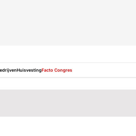
drijven
Huisvesting
Facto Congres