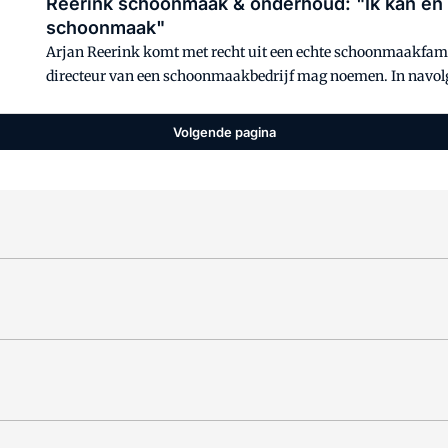
Reerink schoonmaak & onderhoud: "Ik kan en 
schoonmaak"
Arjan Reerink komt met recht uit een echte schoonmaakfamilie
directeur van een schoonmaakbedrijf mag noemen. In navolgi
generatie dient zich al aan. "Mijn vier kinderen en schoonzoo
zou mooi zijn als één van hen mijn opvolger wordt."
Volgende pagina