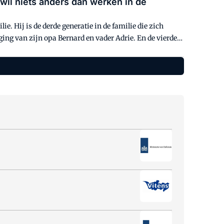
wil niets anders dan werken in de
. Hij is de derde generatie in de familie die zich
ng van zijn opa Bernard en vader Adrie. En de vierde
n werken allemaal, al dan niet parttime, bij ons. Het