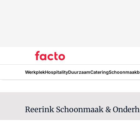
Werkplek
Hospitality
Duurzaam
Catering
Schoonmaakbe
Reerink Schoonmaak & Onder