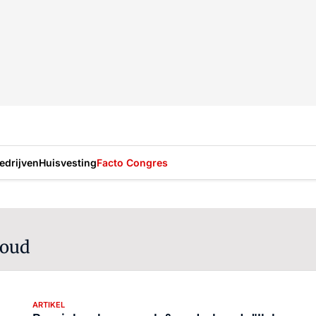
drijven
Huisvesting
Facto Congres
houd
ARTIKEL