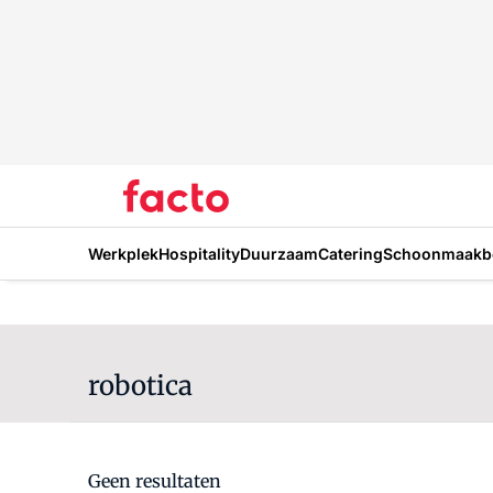
Werkplek
Hospitality
Duurzaam
Catering
Schoonmaakbe
robotica
Geen resultaten