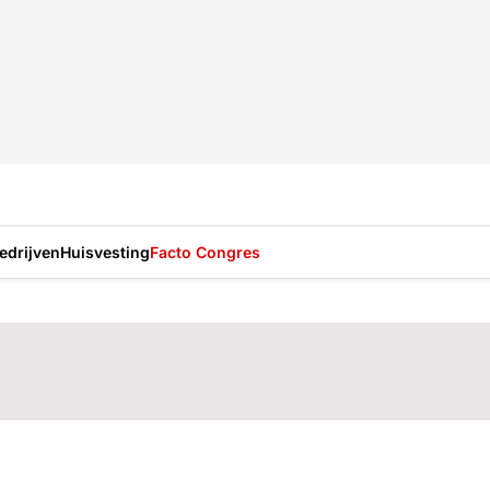
drijven
Huisvesting
Facto Congres