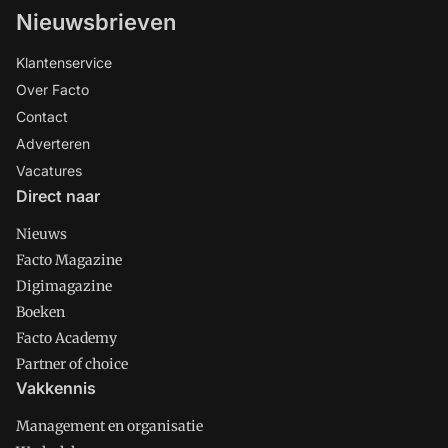
moeilijk te bestrijden
Nieuwsbrieven
ziekenhuisbacterie. Gom Zorg heeft een
andere tactiek ontwikkeld die het risico
Klantenservice
op verdere verspreiding kan beperken:
Over Facto
een aanpassing van het
Contact
schoonmaakprotocol in sanitaire
Adverteren
ruimtes.
Vacatures
Direct naar
Nieuws
Facto Magazine
Digimagazine
Boeken
Facto Academy
Partner of choice
Vakkennis
Management en organisatie