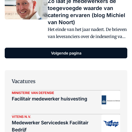
Zo laat je medewerkers de
toegevoegde waarde van
catering ervaren (blog Michiel
van Noort)
Het einde van het jaar nadert. De brieven
van leveranciers over de indexering van
de tarieven voor de dienstverlening zijn
verstuurd. Hoewel deze indexaties veelal
Volgende pagina
slechts gevoeld wordt in de portemonnee
van de opdrachtgever, zorgt de indexatie
van de cateraar ook voor pijn in de
portemonnee van de werknemer. Samen
Vacatures
met de verhoging van de BTW met 3%
wordt de dagelijkse bedrijfslunch vanaf 1
MINISTERIE VAN DEFENSIE
Facilitair medewerker huisvesting
januari 2019 merkbaar duurder.
VITENS N.V.
Medewerker Servicedesk Facilitair
Bedrijf