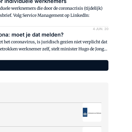
r individuele werknemers
uele werknemers die door de coronacrisis (tijdelijk)
sbrief. Volg Service Management op LinkedIn:
4 JUN. 20
na: moet je dat melden?
het coronavirus, is juridisch gezien niet verplicht dat
 betrokken werknemer zelf, stelt minister Hugo de Jonge
eft hij wel een meldplicht.Volg Service Management op