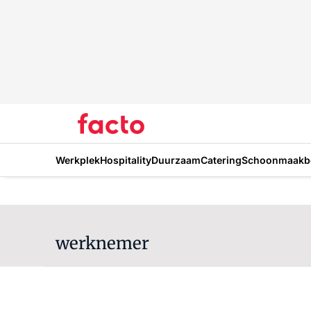
Werkplek
Hospitality
Duurzaam
Catering
Schoonmaakbe
werknemer