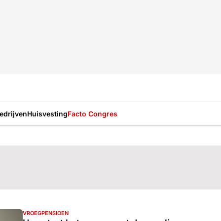
drijven
Huisvesting
Facto Congres
VROEGPENSIOEN