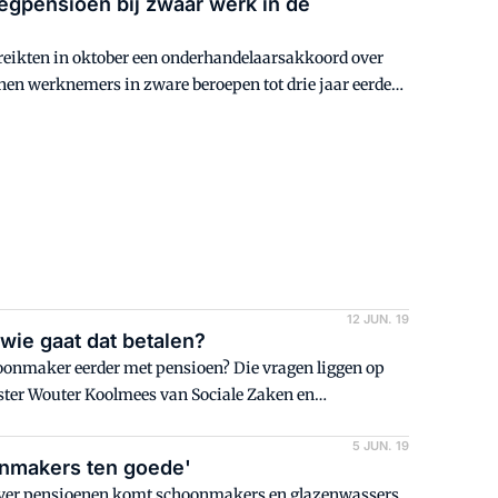
oegpensioen bij zwaar werk in de
reikten in oktober een onderhandelaarsakkoord over
en werknemers in zware beroepen tot drie jaar eerder
2025 zijn vervolg krijgen in de schoonmaakbranche.
12 JUN. 19
ie gaat dat betalen?
oonmaker eerder met pensioen? Die vragen liggen op
ister Wouter Koolmees van Sociale Zaken en
cao-tafel.
5 JUN. 19
onmakers ten goede'
 over pensioenen komt schoonmakers en glazenwassers