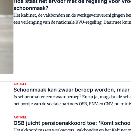
Hoe staat het ervoor met de regeling voor vr
schoonmaak?
Het kabinet, de vakbonden en de werkgeversverenigingen be
een verlenging van de nationale RVU-regeling. Daarmee kunn
met pensioen gaan. Deze afspraak moet in het voorjaar van 
ARTIKEL
Schoonmaak kan zwaar beroep worden, maar w
Is schoonmaker een zwaar beroep? En zo ja, mag dan de sch
het bordje van de sociale partners OSB, FNV en CNV, nu min
Werkgelegenheid die discussie terug heeft verwezen naar de 
ARTIKEL
OSB juicht pensioenakkoord toe: 'Komt scho
Het akkoord tussen werkgevers, vakbonden en het Kabinet