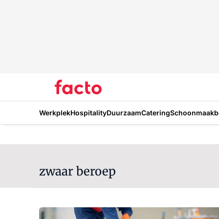
Werkplek
Hospitality
Duurzaam
Catering
Schoonmaakbe
zwaar beroep