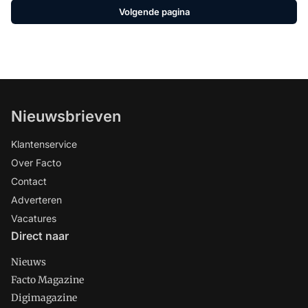
Volgende pagina
oriëntatieproces of wellicht een
welkome bevestiging in een
vergevorderd aanschaftraject.
Nieuwsbrieven
Klantenservice
Over Facto
Contact
Adverteren
Vacatures
Direct naar
Nieuws
Facto Magazine
Digimagazine