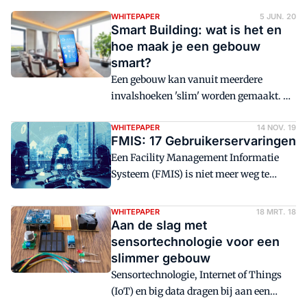
WHITEPAPER
5 JUN. 20
Smart Building: wat is het en
hoe maak je een gebouw
smart?
Een gebouw kan vanuit meerdere
invalshoeken 'slim' worden gemaakt. Zo
focussen bouwbedrijven vooral op de
gebouwgebonden
WHITEPAPER
14 NOV. 19
FMIS: 17 Gebruikerservaringen
automatiseringssystemen. Aan de
Een Facility Management Informatie
andere kant is er het perspectief van
Systeem (FMIS) is niet meer weg te
leveranciers van functionele
denken in het tegenwoordige facilitaire
oplossingen. Zij richten zich vooral op
werkveld. Wat doen facilitaire afdelingen
de ICT.
WHITEPAPER
18 MRT. 18
met deze systemen? En wat zijn hun
Aan de slag met
ervaringen? Facto sprak de afgelopen
sensortechnologie voor een
jaren met vele facilitaire professionals
slimmer gebouw
over hun FMIS gebruikerservaringen.
Sensortechnologie, Internet of Things
(IoT) en big data dragen bij aan een