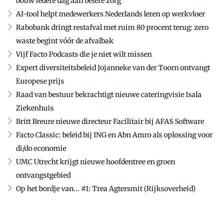
bouw iedere dag aan betere zorg'
AI-tool helpt medewerkers Nederlands leren op werkvloer
Rabobank dringt restafval met ruim 80 procent terug: zero
waste begint vóór de afvalbak
Vijf Facto Podcasts die je niet wilt missen
Expert diversiteitsbeleid Jojanneke van der Toorn ontvangt
Europese prijs
Raad van bestuur bekrachtigt nieuwe cateringvisie Isala
Ziekenhuis
Britt Breure nieuwe directeur Facilitair bij AFAS Software
Facto Classic: beleid bij ING en Abn Amro als oplossing voor
di/do economie
UMC Utrecht krijgt nieuwe hoofdentree en groen
ontvangstgebied
Op het bordje van... #1: Trea Agtersmit (Rijksoverheid)