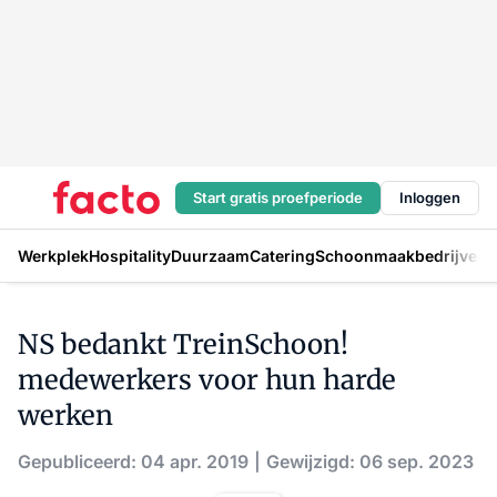
Start gratis proefperiode
Inloggen
Werkplek
Hospitality
Duurzaam
Catering
Schoonmaakbedrijven
H
NS bedankt TreinSchoon!
medewerkers voor hun harde
werken
Gepubliceerd: 04 apr. 2019
Gewijzigd: 06 sep. 2023