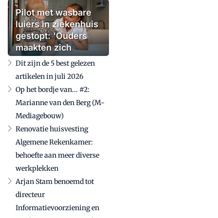
Pilot met wasbare
luiers in ziekenhuis
gestopt: 'Ouders
maakten zich
zorgen'
Dit zijn de 5 best gelezen
artikelen in juli 2026
Op het bordje van... #2:
Marianne van den Berg (M-
Mediagebouw)
Renovatie huisvesting
Algemene Rekenkamer:
behoefte aan meer diverse
werkplekken
Arjan Stam benoemd tot
directeur
Informatievoorziening en