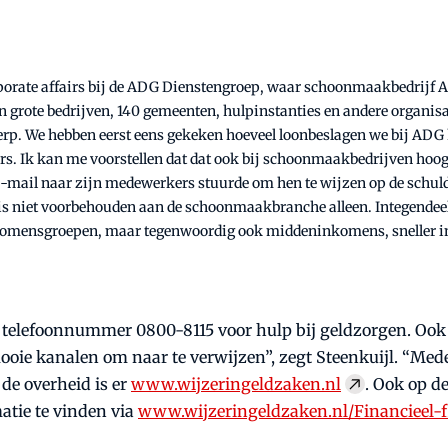
orporate affairs bij de ADG Dienstengroep, waar schoonmaakbedrijf As
grote bedrijven, 140 gemeenten, hulpinstanties en andere organisat
rp. We hebben eerst eens gekeken hoeveel loonbeslagen we bij ADG h
 Ik kan me voorstellen dat dat ook bij schoonmaakbedrijven hoog is
e-mail naar zijn medewerkers stuurde om hen te wijzen op de schuld
is niet voorbehouden aan de schoonmaakbranche alleen. Integendeel,
 inkomensgroepen, maar tegenwoordig ook middeninkomens, sneller 
e telefoonnummer 0800-8115 voor hulp bij geldzorgen. Ook
mooie kanalen om naar te verwijzen”, zegt Steenkuijl. “Me
de overheid is er
www.wijzeringeldzaken.nl
. Ook op d
atie te vinden via
www.wijzeringeldzaken.nl/Financieel-