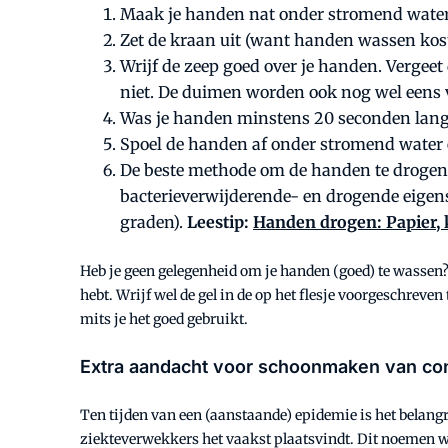
Maak je handen nat onder
stromend
wate
Zet de kraan uit (want handen wassen kost 
Wrijf de zeep goed over je handen. Vergeet
niet. De duimen worden ook nog wel eens v
Was je handen minstens
20 seconden lan
Spoel de handen af onder stromend water e
De beste methode om de handen te drogen
bacterieverwijderende- en drogende eigensc
graden).
Leestip:
Handen drogen: Papier, 
Heb je geen gelegenheid om je handen (goed) te wassen? Al
hebt. Wrijf wel de gel in de op het flesje voorgeschreven
mits je het goed gebruikt.
Extra aandacht voor schoonmaken van co
Ten tijden van een (aanstaande) epidemie is het belang
ziekteverwekkers het vaakst plaatsvindt. Dit noemen we