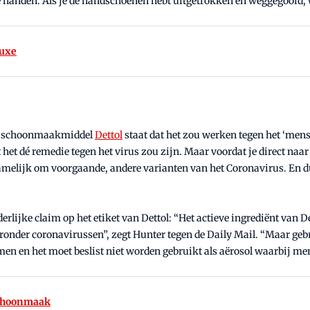
ote handen. Als je de handschoenen hebt uitgetrokken en weggegooid, 
luxe
de schoonmaakmiddel
Dettol
staat dat het zou werken tegen het ‘mens
et dé remedie tegen het virus zou zijn. Maar voordat je direct naar d
 namelijk om voorgaande, andere varianten van het Coronavirus. En 
lijke claim op het etiket van Dettol: “Het actieve ingrediënt van Det
aronder coronavirussen”, zegt Hunter tegen de Daily Mail. “Maar geb
men en het moet beslist niet worden gebruikt als aërosol waarbij 
schoonmaak