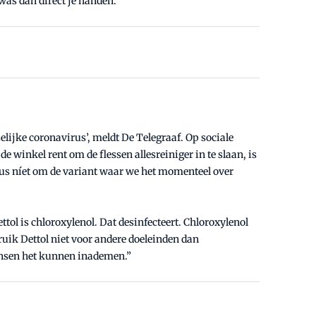
was dan direct je handen.
elijke coronavirus’, meldt De Telegraaf. Op sociale
e winkel rent om de flessen allesreiniger in te slaan, is
dus níet om de variant waar we het momenteel over
tol is chloroxylenol. Dat desinfecteert. Chloroxylenol
ruik Dettol niet voor andere doeleinden dan
mensen het kunnen inademen.”