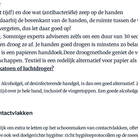
r
tijd!) en doe wat (antibacteriële)
zeep
op de handen
 daarbij de
bovenkant
van de handen, de ruimte tussen de 
ergeten, dus let daar goed op!
g
. Sommige experts adviseren zelfs om een duur van 30 s
n droog ze af. Je handen goed drogen is minstens zo bela
 is een papieren handdoek.Deze droogmethode geniet de 
happen. Textiel is een redelijk alternatief voor papier al
katoen of luchtdroger?
coholgel, of desinfecterende handgel, is dan een goed alternatief. Zor
 tijd over je hele hand, inclusief de vingertoppen. Een goede alcohol
ntactvlakken
rijk om extra te letten op het schoonmaken van contactvlakken, ofte
 ook wel doelgerichte hygiëne: richt hygiëneprotocollen op de meest