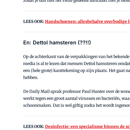
zodat je dus niet het vieze gedeelte aanraakt met je bl
LEES OOK:
Handschoenen: allesbehalve overbodige 
En: Dettol hamsteren (??!!)
Op de achterkant van de verpakkingen van het beken
media is al te lezen dat mensen Dettol hamsteren omdat h
een (hele grote) kanttekening op zijn plaats. Het gaat
hebben.
De Daily Mail sprak professor Paul Hunter over de wonder
werkt tegen een groot aantal virussen en bacteriën, wa
schoonmaken. Dat is wel giftig zodra het wordt ingeno
LEES OOK:
Desinfectie: een specialisme binnen de 