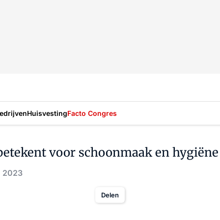
drijven
Huisvesting
Facto Congres
 betekent voor schoonmaak en hygiëne
. 2023
Delen