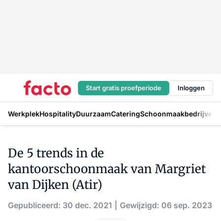
Start gratis proefperiode
Inloggen
Werkplek
Hospitality
Duurzaam
Catering
Schoonmaakbedrijven
H
De 5 trends in de
kantoorschoonmaak van Margriet
van Dijken (Atir)
Gepubliceerd: 30 dec. 2021
Gewijzigd: 06 sep. 2023