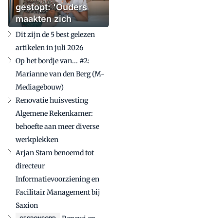
gestopt: 'Ouders
maakten zich
zorgen'
Dit zijn de 5 best gelezen
artikelen in juli 2026
Op het bordje van... #2:
Marianne van den Berg (M-
Mediagebouw)
Renovatie huisvesting
Algemene Rekenkamer:
behoefte aan meer diverse
werkplekken
Arjan Stam benoemd tot
directeur
Informatievoorziening en
Facilitair Management bij
Saxion