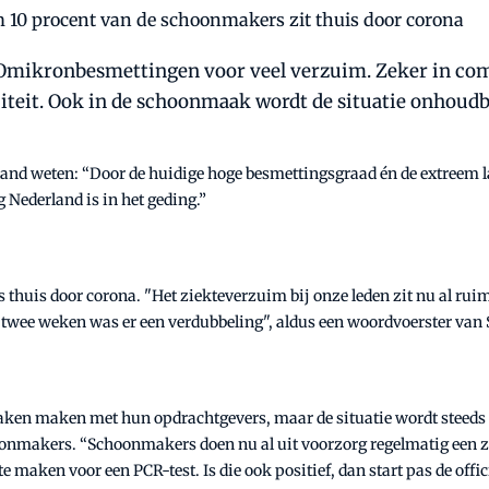
n Omikronbesmettingen voor veel verzuim. Zeker in com
teit. Ook in de schoonmaak wordt de situatie onhoudb
d weten: “Door de huidige hoge besmettingsgraad én de extreem lan
Nederland is in het geding.”
huis door corona. "Het ziekteverzuim bij onze leden zit nu al ruim b
n twee weken was er een verdubbeling", aldus een woordvoerster v
ken maken met hun opdrachtgevers, maar de situatie wordt steeds
makers. “Schoonmakers doen nu al uit voorzorg regelmatig een zelft
te maken voor een PCR-test. Is die ook positief, dan start pas de o