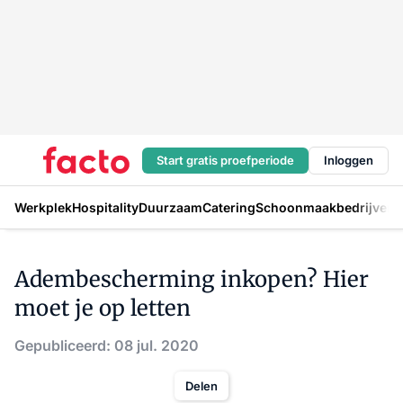
Start gratis proefperiode
Inloggen
Werkplek
Hospitality
Duurzaam
Catering
Schoonmaakbedrijven
H
Adembescherming inkopen? Hier
moet je op letten
Gepubliceerd: 08 jul. 2020
Delen