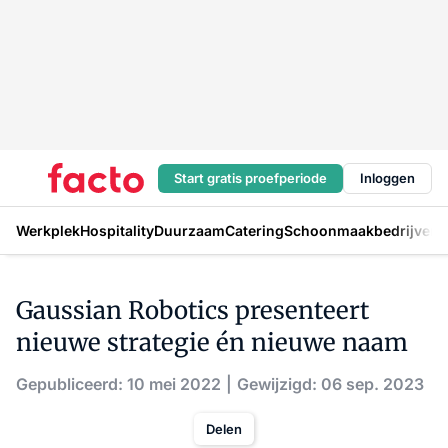
Start gratis proefperiode
Inloggen
Werkplek
Hospitality
Duurzaam
Catering
Schoonmaakbedrijven
H
Gaussian Robotics presenteert
nieuwe strategie én nieuwe naam
Gepubliceerd: 10 mei 2022
Gewijzigd: 06 sep. 2023
Delen