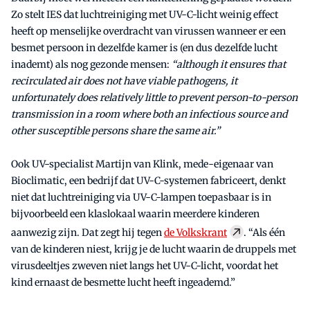
Zo stelt IES dat luchtreiniging met UV-C-licht weinig effect
heeft op menselijke overdracht van virussen wanneer er een
besmet persoon in dezelfde kamer is (en dus dezelfde lucht
inademt) als nog gezonde mensen:
“although it ensures that
recirculated air does not have viable pathogens, it
unfortunately does relatively little to prevent person-to-person
transmission in a room where both an infectious source and
other susceptible persons share the same air.”
Ook UV-specialist Martijn van Klink, mede-eigenaar van
Bioclimatic, een bedrijf dat UV-C-systemen fabriceert, denkt
niet dat luchtreiniging via UV-C-lampen toepasbaar is in
bijvoorbeeld een klaslokaal waarin meerdere kinderen
aanwezig zijn. Dat zegt hij tegen
de Volkskrant
. “Als één
van de kinderen niest, krijg je de lucht waarin de druppels met
virusdeeltjes zweven niet langs het UV-C-licht, voordat het
kind ernaast de besmette lucht heeft ingeademd.”