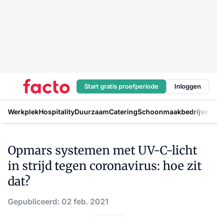
Start gratis proefperiode
Inloggen
Werkplek
Hospitality
Duurzaam
Catering
Schoonmaakbedrijven
H
Opmars systemen met UV-C-licht
in strijd tegen coronavirus: hoe zit
dat?
Gepubliceerd: 02 feb. 2021