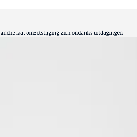
nche laat omzetstijging zien ondanks uitdagingen