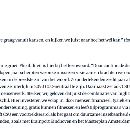
graag vanuit kansen, en kijken we juist naar hoe het wél kan.” (fo
 groei. Flexibiliteit is hierbij het kernwoord. “Door continu de die
gelopen jaar scherpten we onze missie en visie aan en brachten we o
en in de breedste zin van het woord. Zo ondertekenden ze dit jaar a
oven ze uiterlijk in 2050 CO2-neutraal te zijn. Daarnaast zet ook 
nsenwerk. Sterker, wij geloven dat juist de combinatie van high tec
il. Hier investeren we volop in; door mensen financieel, fysiek en 
ndersteuning, gratis kunnen fitnessen en leefstijlprogramma’s via
ft CSU een voortrekkersrol als het gaat om duurzame inzetbaarheid e
en, zoals met Brainport Eindhoven en het Masterplan Amsterdam Z