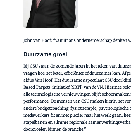
John van Hoof: “Vanuit ons ondernemerschap denken we 
Duurzame groei
Bij CSU staan de komende jaren in het teken van duurzame
vragen hoe het beter, efficiënter of duurzamer kan. Af
aldus Van Hoof. Het duurzame aspect laat CSU doorklink
Based Targets-initiatief (SBTi) van de VN. Hiermee bel
alle technologische vernieuwingen blijft schoonmaken me
performance. De mensen van CSU maken hierin het versch
andere budgetcoaching, fysiotherapie, psychologische o
medewerkers fit en met plezier naar het werk gaan, hee
stapelbanen en slimme regionale samenwerkingsverband
doorgroeien binnen de branche.”