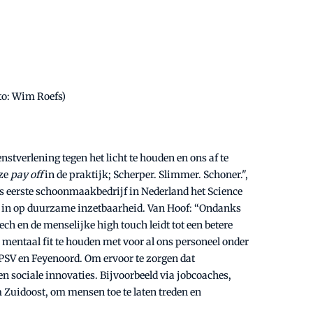
to: Wim Roefs)
nstverlening tegen het licht te houden en ons af te
nze
pay off
in de praktijk; Scherper. Slimmer. Schoner.",
ls eerste schoonmaakbedrijf in Nederland het Science
CSU in op duurzame inzetbaarheid. Van Hoof: “Ondanks
h en de menselijke high touch leidt tot een betere
mentaal fit te houden met voor al ons personeel onder
 PSV en Feyenoord. Om ervoor te zorgen dat
n sociale innovaties. Bijvoorbeeld via jobcoaches,
uidoost, om mensen toe te laten treden en