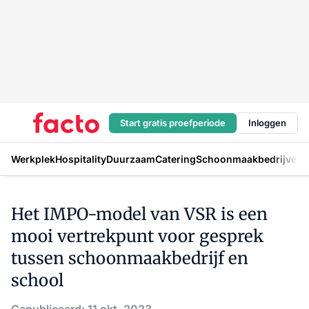
Start gratis proefperiode
Inloggen
Werkplek
Hospitality
Duurzaam
Catering
Schoonmaakbedrijven
H
Het IMPO-model van VSR is een
mooi vertrekpunt voor gesprek
tussen schoonmaakbedrijf en
school