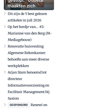
gestopt: 'Ouders
maakten zich
zorgen'
Dit zijn de 5 best gelezen
artikelen in juli 2026
Op het bordje van... #2:
Marianne van den Berg (M-
Mediagebouw)
Renovatie huisvesting
Algemene Rekenkamer:
behoefte aan meer diverse
werkplekken
Arjan Stam benoemd tot
directeur
Informatievoorziening en
Facilitair Management bij
Saxion
Renewi en
GESPONSORD