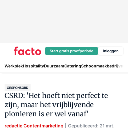
Start gratis proefperiode
Inloggen
Werkplek
Hospitality
Duurzaam
Catering
Schoonmaakbedrijven
H
GESPONSORD
CSRD: 'Het hoeft niet perfect te
zijn, maar het vrijblijvende
pionieren is er wel vanaf'
redactie Contentmarketing
Gepubliceerd: 21 mrt.