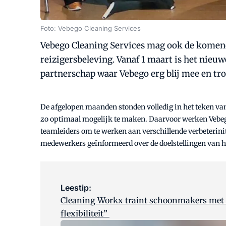
Foto: Vebego Cleaning Services
Vebego Cleaning Services mag ook de komende
reizigersbeleving. Vanaf 1 maart is het nieuw
partnerschap waar Vebego erg blij mee en trot
De afgelopen maanden stonden volledig in het teken van
zo optimaal mogelijk te maken. Daarvoor werken Vebego 
teamleiders om te werken aan verschillende verbeterinit
medewerkers geïnformeerd over de doelstellingen van h
Leestip:
Cleaning Workx traint schoonmakers met SO
flexibiliteit”