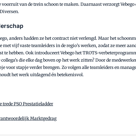
e voorruit van de trein schoon te maken. Daarnaast verzorgt Vebego 
 Diversen.
derschap
ebego, anders hadden ze het contract niet verlengd. Maar het schoon
e met vijf vaste teamleiders in de regio’s werken, zodat ze meer aand
enst te hebben. Ook introduceert Vebego het TROTS-verbeterprogramma
e collega’s die elke dag boven op het werk zitten? Door de medewerk
apje voor stapje verder brengen. Zo volgen alle teamleiders en mana
 houdt het werk uitdagend én betekenisvol.
e trede PSO Prestatieladder
rantwoordelijk Marktgedrag