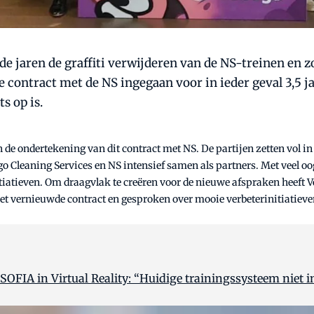
 jaren de graffiti verwijderen van de NS-treinen en z
e contract met de NS ingegaan voor in ieder geval 3,5 j
s op is.
 de ondertekening van dit contract met NS. De partijen zetten vol i
Cleaning Services en NS intensief samen als partners. Met veel oog 
iatieven. Om draagvlak te creëren voor de nieuwe afspraken heeft Ve
et vernieuwde contract en gesproken over mooie verbeterinitiatieve
FIA in Virtual Reality: “Huidige trainingssysteem niet i