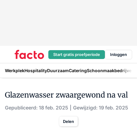
Start gratis proefperiode
Inloggen
Werkplek
Hospitality
Duurzaam
Catering
Schoonmaakbedrijven
H
Glazenwasser zwaargewond na val
Gepubliceerd: 18 feb. 2025
Gewijzigd: 19 feb. 2025
Delen