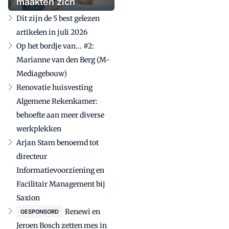
maakten zich
zorgen'
Dit zijn de 5 best gelezen
artikelen in juli 2026
Op het bordje van... #2:
Marianne van den Berg (M-
Mediagebouw)
Renovatie huisvesting
Algemene Rekenkamer:
behoefte aan meer diverse
werkplekken
Arjan Stam benoemd tot
directeur
Informatievoorziening en
Facilitair Management bij
Saxion
Renewi en
GESPONSORD
Jeroen Bosch zetten mes in