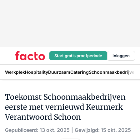
Start gratis proefperiode
Inloggen
Werkplek
Hospitality
Duurzaam
Catering
Schoonmaakbedrijven
H
Toekomst Schoonmaakbedrijven
eerste met vernieuwd Keurmerk
Verantwoord Schoon
Gepubliceerd: 13 okt. 2025
Gewijzigd: 15 okt. 2025